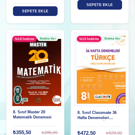
SEPETE EKLE
SEPETE EKLE
Stokta Var
Stokta Var
%10 İndirim
%10 İndirim
8. Sınıf Master 20
8. Sınıf Classmate 36
Matematik Denemesi
Hafta Denemeleri
Türkçe Süreç İz.
Fasikülleri
₺355,50
₺395,00
₺472,50
₺525,00