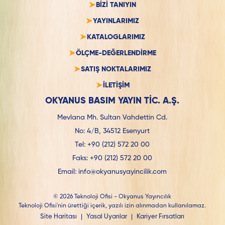
BİZİ TANIYIN
YAYINLARIMIZ
KATALOGLARIMIZ
ÖLÇME-DEĞERLENDİRME
SATIŞ NOKTALARIMIZ
İLETİŞİM
OKYANUS BASIM YAYIN TİC. A.Ş.
Mevlana Mh. Sultan Vahdettin Cd.
No: 4/B, 34512 Esenyurt
Tel:
+90 (212) 572 20 00
Faks:
+90 (212) 572 20 00
Email:
info@okyanusyayincilik.com
© 2026 Teknoloji Ofisi - Okyanus Yayıncılık
Teknoloji Ofisi'nin ürettiği içerik, yazılı izin alınmadan kullanılamaz.
Site Haritası
|
Yasal Uyarılar
|
Kariyer Fırsatları