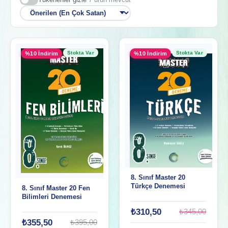
Tükenenler gizle
7 ürün mevcut
Stokta Var
Stokta Var
%10 İndirim
%10 İndirim
8. Sınıf Master 20
Türkçe Denemesi
8. Sınıf Master 20 Fen
Bilimleri Denemesi
₺310,50
₺345,00
₺355,50
₺395,00