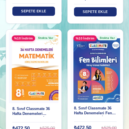
SEPETE EKLE
SEPETE EKLE
Stokta Var
Stokta Var
%10 İndirim
%10 İndirim
8. Sınıf Classmate 36
8. Sınıf Classmate 36
Hafta Denemeleri Fen
Hafta Denemeleri
Bilimleri Süreç İz.
Matematik Süreç İz.
Fasikülleri
Fasikülleri
₺472,50
₺525,00
₺472,50
₺525,00